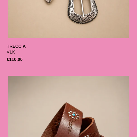
TRECCIA
SELLER
VLK
List
€110,00
price
FIBBIA
FIORI
TURCHESI