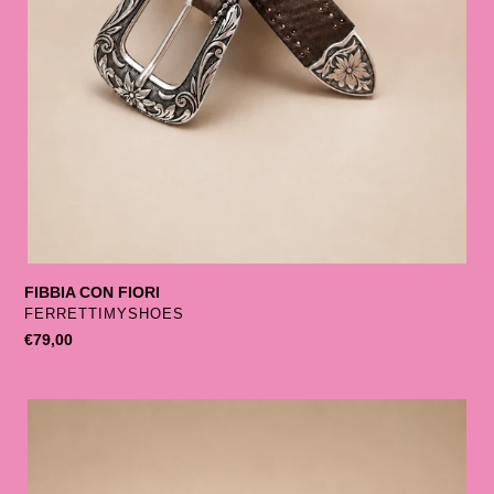
FIBBIA CON FIORI
SELLER
FERRETTIMYSHOES
List
€79,00
price
PIETRE
E
BORCHIE