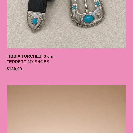
FIBBIA TURCHESI 3 cm
SELLER
FERRETTIMYSHOES
List
€139,00
price
BORCHIE
ARGENTO
E
TURCHESI