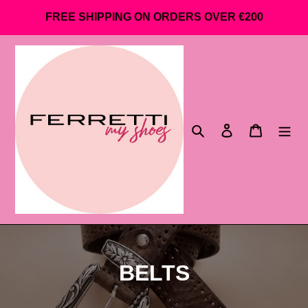
Go
FREE SHIPPING ON ORDERS OVER €200
directly
to
content
Search
Log in
Shopping 
C
BELTS
o