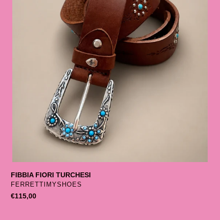
FIBBIA FIORI TURCHESI
SELLER
FERRETTIMYSHOES
List
€115,00
price