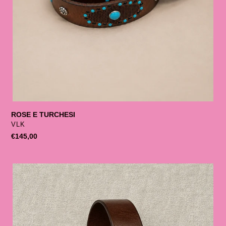
ROSE E TURCHESI
SELLER
VLK
List
€145,00
price
FIBBIA
OVALE
TURCHESE