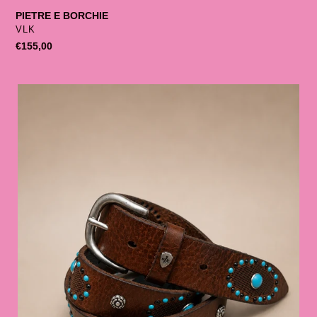
PIETRE E BORCHIE
SELLER
VLK
List
€155,00
price
ROSE
E
TURCHESI