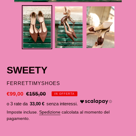
SWEETY
VENDITORE
FERRETTIMYSHOES
Prezzo
€99,00
Prezzo
€155,00
IN OFFERTA
scontato
di
33,00 €
listino
Imposte incluse.
Spedizione
calcolata al momento del
pagamento.