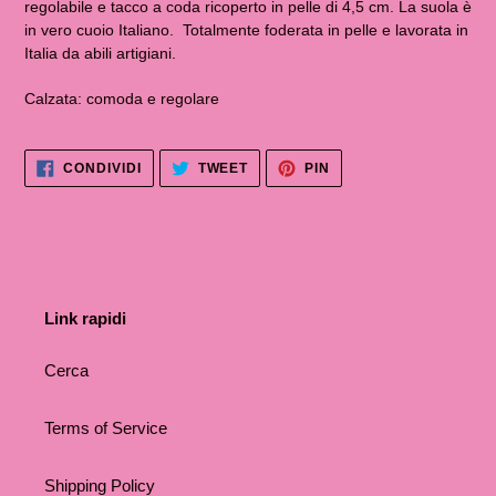
regolabile e tacco a coda ricoperto in pelle di 4,5 cm. La suola è
in vero cuoio Italiano. Totalmente foderata in pelle e lavorata in
Italia da abili artigiani.
Calzata: comoda e regolare
CONDIVIDI
TWITTA
PINNA
CONDIVIDI
TWEET
PIN
SU
SU
SU
FACEBOOK
TWITTER
PINTEREST
Link rapidi
Cerca
Terms of Service
Shipping Policy