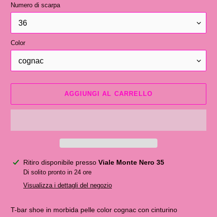
Numero di scarpa
Color
AGGIUNGI AL CARRELLO
Inserimento
Ritiro disponibile presso
Viale Monte Nero 35
del
Di solito pronto in 24 ore
prodotto
Visualizza i dettagli del negozio
nel
carrello
T-bar shoe in morbida pelle color cognac con cinturino