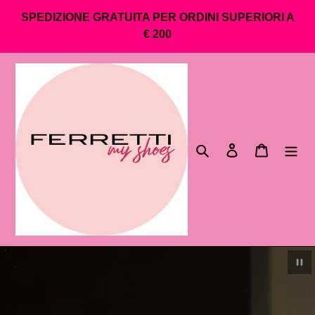
Vai
SPEDIZIONE GRATUITA PER ORDINI SUPERIORI A
direttamente
€ 200
ai
contenuti
Cerca
Accedi
Carrello
Metti