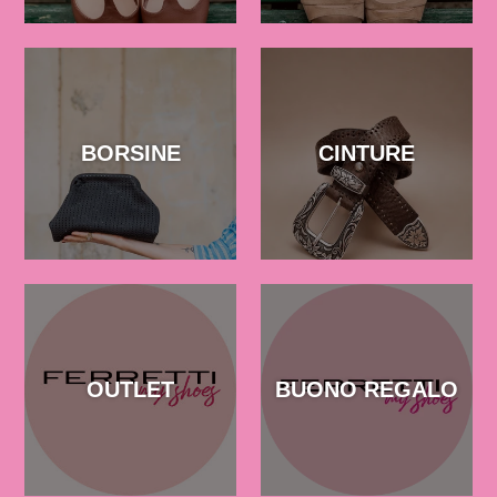
BORSINE
CINTURE
OUTLET
BUONO REGALO