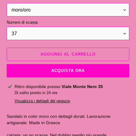
Numero di scarpa
AGGIUNGI AL CARRELLO
ACQUISTA ORA
Inserimento
Ritiro disponibile presso
Viale Monte Nero 35
del
Di solito pronto in 24 ore
prodotto
Visualizza i dettagli del negozio
nel
carrello
Sandalo in color moro con dettagli dorati. Lavorazione
artigianale. Made in Greece
calzata: un po scarsa. Nel dubbio meglio più grande