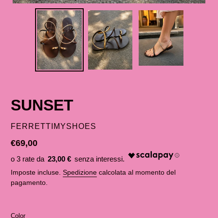
SUNSET
VENDITORE
FERRETTIMYSHOES
Prezzo
€69,00
di
23,00 €
listino
Imposte incluse.
Spedizione
calcolata al momento del
pagamento.
Color