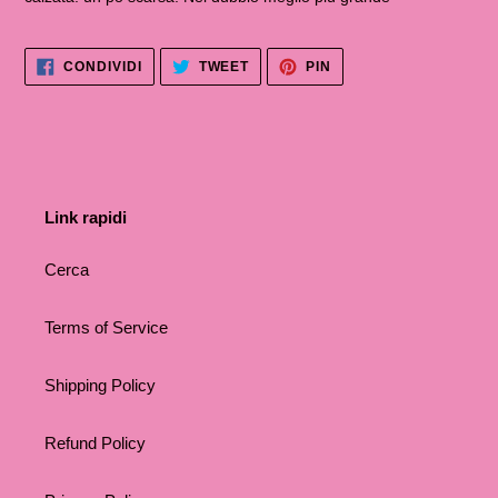
CONDIVIDI
TWITTA
PINNA
CONDIVIDI
TWEET
PIN
SU
SU
SU
FACEBOOK
TWITTER
PINTEREST
Link rapidi
Cerca
Terms of Service
Shipping Policy
Refund Policy