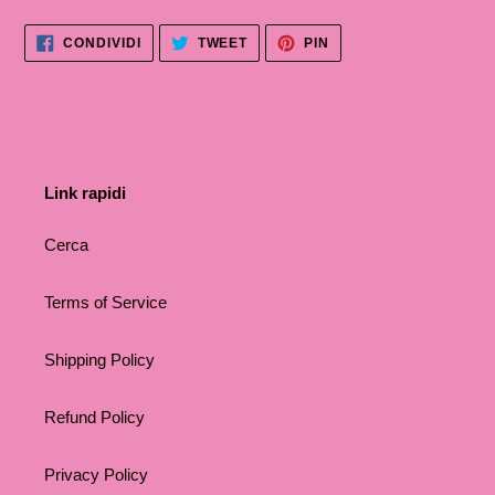
CONDIVIDI
TWITTA
PINNA
CONDIVIDI
TWEET
PIN
SU
SU
SU
FACEBOOK
TWITTER
PINTEREST
Link rapidi
Cerca
Terms of Service
Shipping Policy
Refund Policy
Privacy Policy