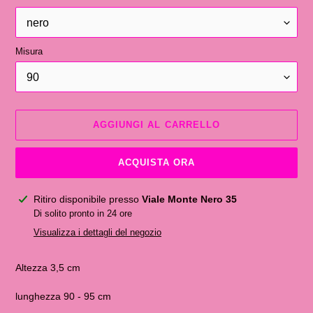
Misura
AGGIUNGI AL CARRELLO
ACQUISTA ORA
Inserimento
Ritiro disponibile presso
Viale Monte Nero 35
del
Di solito pronto in 24 ore
prodotto
Visualizza i dettagli del negozio
nel
carrello
Altezza 3,5 cm
lunghezza 90 - 95 cm