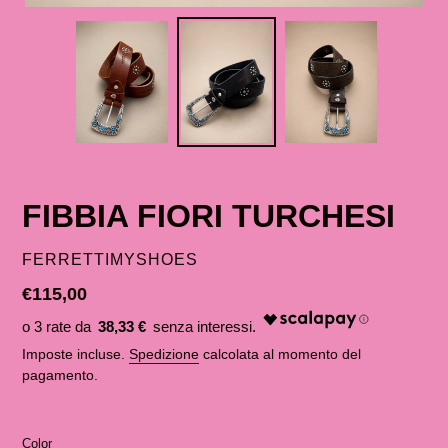
FIBBIA FIORI TURCHESI
VENDITORE
FERRETTIMYSHOES
Prezzo
€115,00
di
38,33 €
listino
Imposte incluse.
Spedizione
calcolata al momento del
pagamento.
Color