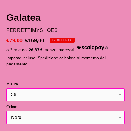
Galatea
VENDITORE
FERRETTIMYSHOES
Prezzo
€79,00
Prezzo
€169,00
IN OFFERTA
scontato
di
26,33 €
listino
Imposte incluse.
Spedizione
calcolata al momento del
pagamento.
Misura
Colore