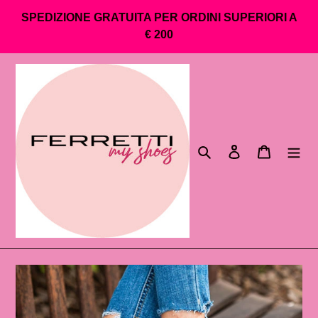
Vai
SPEDIZIONE GRATUITA PER ORDINI SUPERIORI A
direttamente
€ 200
ai
contenuti
Cerca
Accedi
Carrello