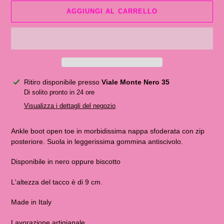
AGGIUNGI AL CARRELLO
Inserimento
Ritiro disponibile presso
Viale Monte Nero 35
del
Di solito pronto in 24 ore
prodotto
Visualizza i dettagli del negozio
nel
carrello
Ankle boot open toe in morbidissima nappa sfoderata con zip
posteriore. Suola in leggerissima gommina antiscivolo.
Disponibile in nero oppure biscotto
L'altezza del tacco è di 9 cm.
Made in Italy
Lavorazione artigianale