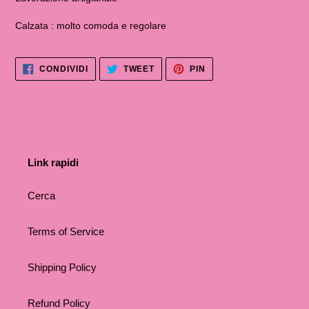
Calzata : molto comoda e regolare
CONDIVIDI
TWITTA
PINNA
CONDIVIDI
TWEET
PIN
SU
SU
SU
FACEBOOK
TWITTER
PINTEREST
Link rapidi
Cerca
Terms of Service
Shipping Policy
Refund Policy