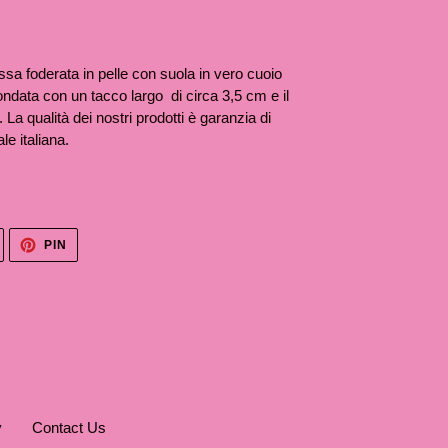
sa foderata in pelle con suola in vero cuoio
ondata con un tacco largo di circa 3,5 cm e il
. La qualità dei nostri prodotti è garanzia di
le italiana.
TWITTA
PINNA
PIN
SU
SU
TWITTER
PINTEREST
y
Contact Us