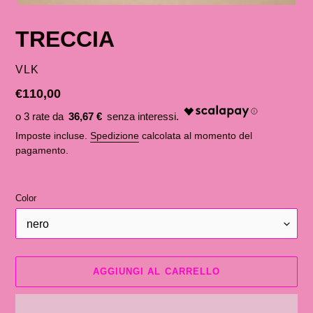
TRECCIA
VENDITORE
VLK
Prezzo
€110,00
di
36,67 €
listino
Imposte incluse.
Spedizione
calcolata al momento del
pagamento.
Color
AGGIUNGI AL CARRELLO