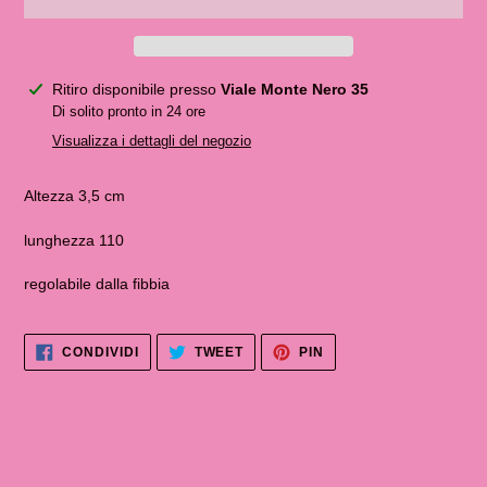
Inserimento
Ritiro disponibile presso
Viale Monte Nero 35
del
Di solito pronto in 24 ore
prodotto
Visualizza i dettagli del negozio
nel
carrello
Altezza 3,5 cm
lunghezza 110
regolabile dalla fibbia
CONDIVIDI
TWITTA
PINNA
CONDIVIDI
TWEET
PIN
SU
SU
SU
FACEBOOK
TWITTER
PINTEREST